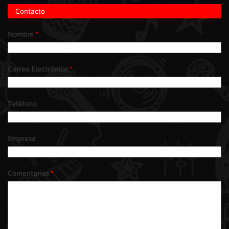
Contacto
Nombre
*
Correo Electrónico
*
Teléfono
Empresa
Comentarios
*