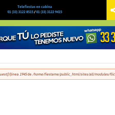
Jump to navigation
Telefiestas en cabina
01 (33) 3122 8515
/
01 (33) 3122 9415
uest()
(línea
1945
de
/home/fiestame/public_html/sites/all/modules/flick