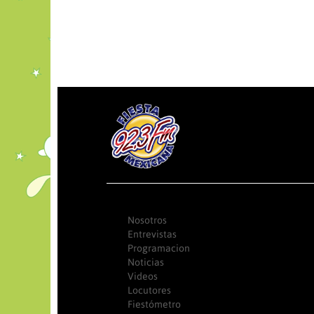
Nosotros
Entrevistas
Programacion
Noticias
Videos
Locutores
Fiestómetro