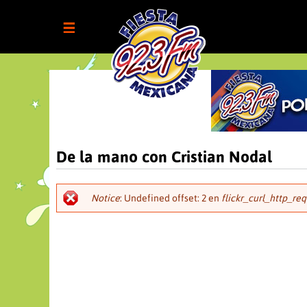
De la mano con Cristian Nodal
Notice
: Undefined offset: 2 en
flickr_curl_http_req
Mensaje
de
error