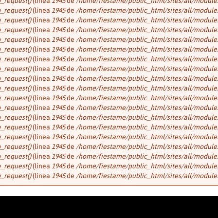
p_request()
(línea
1945
de
/home/fiestame/public_html/sites/all/modules/f
p_request()
(línea
1945
de
/home/fiestame/public_html/sites/all/modules/f
p_request()
(línea
1945
de
/home/fiestame/public_html/sites/all/modules/f
p_request()
(línea
1945
de
/home/fiestame/public_html/sites/all/modules/f
p_request()
(línea
1945
de
/home/fiestame/public_html/sites/all/modules/f
p_request()
(línea
1945
de
/home/fiestame/public_html/sites/all/modules/f
p_request()
(línea
1945
de
/home/fiestame/public_html/sites/all/modules/f
p_request()
(línea
1945
de
/home/fiestame/public_html/sites/all/modules/f
p_request()
(línea
1945
de
/home/fiestame/public_html/sites/all/modules/f
p_request()
(línea
1945
de
/home/fiestame/public_html/sites/all/modules/f
p_request()
(línea
1945
de
/home/fiestame/public_html/sites/all/modules/f
p_request()
(línea
1945
de
/home/fiestame/public_html/sites/all/modules/f
p_request()
(línea
1945
de
/home/fiestame/public_html/sites/all/modules/f
p_request()
(línea
1945
de
/home/fiestame/public_html/sites/all/modules/f
p_request()
(línea
1945
de
/home/fiestame/public_html/sites/all/modules/f
p_request()
(línea
1945
de
/home/fiestame/public_html/sites/all/modules/f
p_request()
(línea
1945
de
/home/fiestame/public_html/sites/all/modules/f
p_request()
(línea
1945
de
/home/fiestame/public_html/sites/all/modules/f
p_request()
(línea
1945
de
/home/fiestame/public_html/sites/all/modules/f