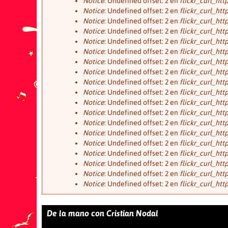
Notice
: Undefined offset: 2 en
flickr_curl_htt
Notice
: Undefined offset: 2 en
flickr_curl_htt
Notice
: Undefined offset: 2 en
flickr_curl_htt
Notice
: Undefined offset: 2 en
flickr_curl_htt
Notice
: Undefined offset: 2 en
flickr_curl_htt
Notice
: Undefined offset: 2 en
flickr_curl_htt
Notice
: Undefined offset: 2 en
flickr_curl_htt
Notice
: Undefined offset: 2 en
flickr_curl_htt
Notice
: Undefined offset: 2 en
flickr_curl_htt
Notice
: Undefined offset: 2 en
flickr_curl_htt
Notice
: Undefined offset: 2 en
flickr_curl_htt
Notice
: Undefined offset: 2 en
flickr_curl_htt
Notice
: Undefined offset: 2 en
flickr_curl_htt
Notice
: Undefined offset: 2 en
flickr_curl_htt
Notice
: Undefined offset: 2 en
flickr_curl_htt
Notice
: Undefined offset: 2 en
flickr_curl_htt
Notice
: Undefined offset: 2 en
flickr_curl_htt
Notice
: Undefined offset: 2 en
flickr_curl_htt
Notice
: Undefined offset: 2 en
flickr_curl_htt
De la mano con Cristian Nodal