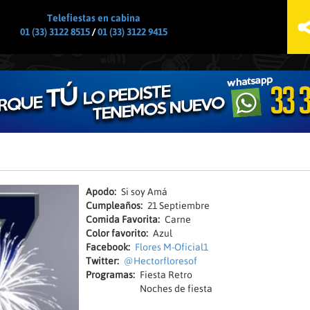
Jump to navigation
Telefiestas en cabina
01 (33) 3122 8515
/
01 (33) 3122 9415
Apodo:
Si soy Amá
Cumpleaños:
21 Septiembre
Comida Favorita:
Carne
Color favorito:
Azul
Facebook:
Flores M-Oficial1
Twitter:
@Hectorfloresof
Programas:
Fiesta Retro
Noches de fiesta