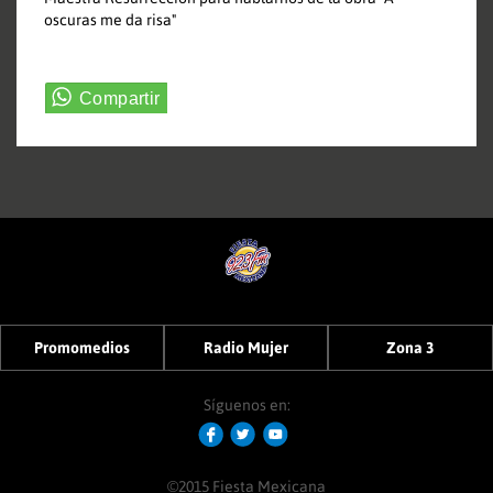
oscuras me da risa"
Promomedios
Radio Mujer
Zona 3
Síguenos en:
©2015 Fiesta Mexicana