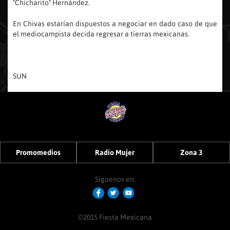
"Chicharito" Hernández.
En Chivas estarían dispuestos a negociar en dado caso de que
el mediocampista decida regresar a tierras mexicanas.
SUN
Promomedios
Radio Mujer
Zona 3
Síguenos en:
©2015 Fiesta Mexicana